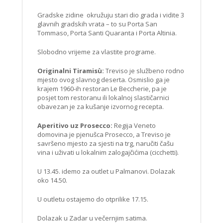
Gradske zidine okružuju stari dio grada i vidite 3
glavnih gradskih vrata – to su Porta San
Tommaso, Porta Santi Quaranta i Porta Altinia.
Slobodno vrijeme za vlastite programe.
Originalni Tiramisù:
Treviso je službeno rodno
mjesto ovog slavnog deserta. Osmislio ga je
krajem 1960-ih restoran Le Beccherie, pa je
posjet tom restoranu ili lokalnoj slastičarnici
obavezan je za kušanje izvornog recepta.
Aperitivo uz Prosecco:
Regija Veneto
domovina je pjenušca Prosecco, a Treviso je
savršeno mjesto za sjesti na trg, naručiti čašu
vina i uživati u lokalnim zalogajčićima (cicchetti).
U 13.45. idemo za outlet u Palmanovi. Dolazak
oko 14.50.
U outletu ostajemo do otprilike 17.15.
Dolazak u Zadar u večernjim satima.