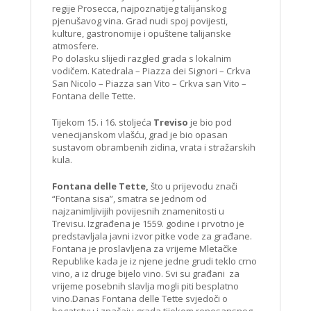
regije Prosecca, najpoznatijeg talijanskog
pjenušavog vina. Grad nudi spoj povijesti,
kulture, gastronomije i opuštene talijanske
atmosfere.
Po dolasku slijedi razgled grada s lokalnim
vodičem. Katedrala – Piazza dei Signori – Crkva
San Nicolo – Piazza san Vito – Crkva san Vito –
Fontana delle Tette.
Tijekom 15. i 16. stoljeća
Treviso
je bio pod
venecijanskom vlašću, grad je bio opasan
sustavom obrambenih zidina, vrata i stražarskih
kula.
Fontana delle Tette,
što u prijevodu znači
“Fontana sisa”, smatra se jednom od
najzanimljivijih povijesnih znamenitosti u
Trevisu. Izgrađena je 1559. godine i prvotno je
predstavljala javni izvor pitke vode za građane.
Fontana je proslavljena za vrijeme Mletačke
Republike kada je iz njene jedne grudi teklo crno
vino, a iz druge bijelo vino. Svi su građani za
vrijeme posebnih slavlja mogli piti besplatno
vino.Danas Fontana delle Tette svjedoči o
bogatstvu i značaju grada tijekom renesansnog