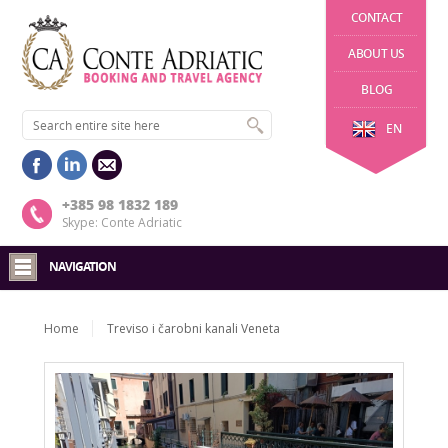
CONTACT
ABOUT US
BLOG
EN
+385 98 1832 189
Skype: Conte Adriatic
NAVIGATION
Home
Treviso i čarobni kanali Veneta