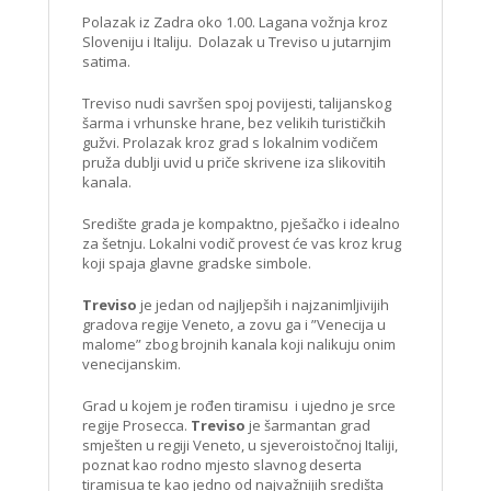
Polazak iz Zadra oko 1.00. Lagana vožnja kroz
Sloveniju i Italiju. Dolazak u Treviso u jutarnjim
satima.
Treviso nudi savršen spoj povijesti, talijanskog
šarma i vrhunske hrane, bez velikih turističkih
gužvi. Prolazak kroz grad s lokalnim vodičem
pruža dublji uvid u priče skrivene iza slikovitih
kanala.
Središte grada je kompaktno, pješačko i idealno
za šetnju. Lokalni vodič provest će vas kroz krug
koji spaja glavne gradske simbole.
Treviso
je jedan od najljepših i najzanimljivijih
gradova regije Veneto, a zovu ga i ”Venecija u
malome” zbog brojnih kanala koji nalikuju onim
venecijanskim.
Grad u kojem je rođen tiramisu i ujedno je srce
regije Prosecca.
Treviso
je šarmantan grad
smješten u regiji Veneto, u sjeveroistočnoj Italiji,
poznat kao rodno mjesto slavnog deserta
tiramisua te kao jedno od najvažnijih središta