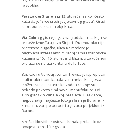
razdoblja.
Piazza dei Signori iz 13
. stoljeća, za koji često
kažu da je “srce srednjovjekovnog grada”. Grad
je prepun sakralnih objekata.
Via Calmaggiore
je glavna gradska ulica koja se
proteže između trgova Sinjori i Duomo. Iako nije
preterano dugačka, ulica Kalmađore je
načičkana interesantnim radnjicama i starinskim
kućama iz 15. i 16. stoljeća. U blizini, u zavučenom
prolazu se nalazi Fontana delle Tete.
Baš kao i u Veneciji, centar Trevisa je isprepletan
malim labirintom kanala, a na nekoliko mjesta
možete vidjeti i starinske vodenice koje su
nekada pokretale mlinove i manufakture. Od
svih gradskih kanala koji presjecaju Trevisom,
najpoznatiji i najčešće fotografiran je Buraneli –
kanal nazvan po porodici trgovaca porjeklom iz
Burana.
Mreža slikovitih mostova i kanala prolazi kroz
povijesno središte grada.