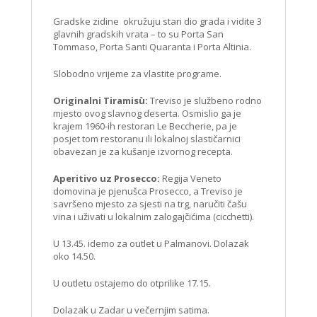
Gradske zidine okružuju stari dio grada i vidite 3
glavnih gradskih vrata – to su Porta San
Tommaso, Porta Santi Quaranta i Porta Altinia.
Slobodno vrijeme za vlastite programe.
Originalni Tiramisù:
Treviso je službeno rodno
mjesto ovog slavnog deserta. Osmislio ga je
krajem 1960-ih restoran Le Beccherie, pa je
posjet tom restoranu ili lokalnoj slastičarnici
obavezan je za kušanje izvornog recepta.
Aperitivo uz Prosecco:
Regija Veneto
domovina je pjenušca Prosecco, a Treviso je
savršeno mjesto za sjesti na trg, naručiti čašu
vina i uživati u lokalnim zalogajčićima (cicchetti).
U 13.45. idemo za outlet u Palmanovi. Dolazak
oko 14.50.
U outletu ostajemo do otprilike 17.15.
Dolazak u Zadar u večernjim satima.