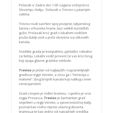
Polazak iz Zadra oko 1.00. Lagana vožnja kroz
Sloveniju i Italiju. Dolazak u Treviso u jutarnjim
satima.
Treviso nudi savršen spoj povijesti, talijanskog
šarma i vrhunske hrane, bez velikih turističkih
gužvi. Prolazak kroz grad s lokalnim vodičem
pruža dublji uvid u priče skrivene iza slikovitih
kanala.
Središte grada je kompaktno, pješačko i idealno
za šetnju. Lokalni vodič provest će vas kroz krug
koji spaja glavne gradske simbole.
Treviso
je jedan od najljepših i najzanimljivijih
gradova regije Veneto, a zovu ga i ”Venecija u
malome” zbog brojnih kanala koji nalikuju onim
venecijanskim.
Grad u kojem je rođen tiramisu i ujedno je srce
regije Prosecca.
Treviso
je šarmantan grad
smješten u regiji Veneto, u sjeveroistočnoj Italiji,
poznat kao rodno mjesto slavnog deserta
tiramisua te kao jedno od najvažnijih središta