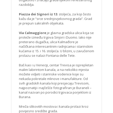
razdoblja.
Piazza dei Signori iz 13
. stoljeća, za koji često
kažu da je “srce srednjovjekovnog grada”. Grad
je prepun sakralnih objekata.
Via Calmaggiore
je glavna gradska ulica koja se
proteže između trgova Sinjori i Duomo. Iako nije
preterano dugačka, ulica Kalmađore je
načičkana interesantnim radnjicama i starinskim
kućama iz 15. i 16. stoljeća. U blizini, u zavučenom
prolazu se nalazi Fontana delle Tete.
Baš kao i u Veneciji, centar Trevisa je isprepletan
malim labirintom kanala, a na nekoliko mjesta
možete vidjeti i starinske vodenice koje su
nekada pokretale mlinove i manufakture. Od
svih gradskih kanala koji presjecaju Trevisom,
najpoznatiji i najčešće fotografiran je Buraneli –
kanal nazvan po porodici trgovaca porjeklom iz
Burana.
Mreža slikovitih mostova i kanala prolazi kroz
povijesno središte grada.