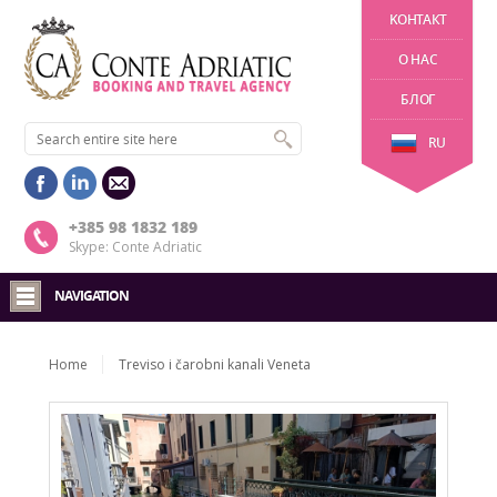
KОНТАКТ
О НАС
БЛОГ
RU
+385 98 1832 189
Skype: Conte Adriatic
NAVIGATION
Home
Treviso i čarobni kanali Veneta