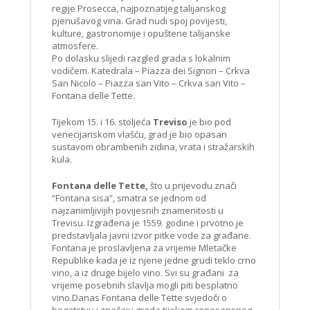
regije Prosecca, najpoznatijeg talijanskog
pjenušavog vina. Grad nudi spoj povijesti,
kulture, gastronomije i opuštene talijanske
atmosfere.
Po dolasku slijedi razgled grada s lokalnim
vodičem. Katedrala – Piazza dei Signori – Crkva
San Nicolo – Piazza san Vito – Crkva san Vito –
Fontana delle Tette.
Tijekom 15. i 16. stoljeća
Treviso
je bio pod
venecijanskom vlašću, grad je bio opasan
sustavom obrambenih zidina, vrata i stražarskih
kula.
Fontana delle Tette,
što u prijevodu znači
“Fontana sisa”, smatra se jednom od
najzanimljivijih povijesnih znamenitosti u
Trevisu. Izgrađena je 1559. godine i prvotno je
predstavljala javni izvor pitke vode za građane.
Fontana je proslavljena za vrijeme Mletačke
Republike kada je iz njene jedne grudi teklo crno
vino, a iz druge bijelo vino. Svi su građani za
vrijeme posebnih slavlja mogli piti besplatno
vino.Danas Fontana delle Tette svjedoči o
bogatstvu i značaju grada tijekom renesansnog