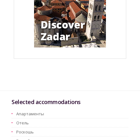
Selected accommodations
Aпартаменты
Oтель
Pоскошь