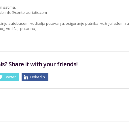
m satima.
obiinfo@conte-adriatic.com
vožnju autobusom, voditelja putovanja, osiguranje putnika, vožnju lađom, r
lnog vodiča, putarinu,
is? Share it with your friends!
Twitter
LinkedIn