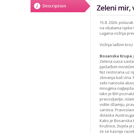
Zeleni mir,
Description
15.8. 2026. polaza
na obalama rijeke
Lagana vožnja pre
Vožnja lađom kroz 
Bosanska Krupa
j
Zelena oaza sastav
pješačkim mostićim
Niz restorana uz rij
zbivanja baš Una. 
sebi nanosila aluvij
mnogima najljepša 
Iako je BiH poznata
pravosljavlje, isla
vidite džamiju, pr
carstva. Pravoslav
dolaska Austrouga
Kako je Bosanska K
Krušnice, živjela j
će se kasnije razvit