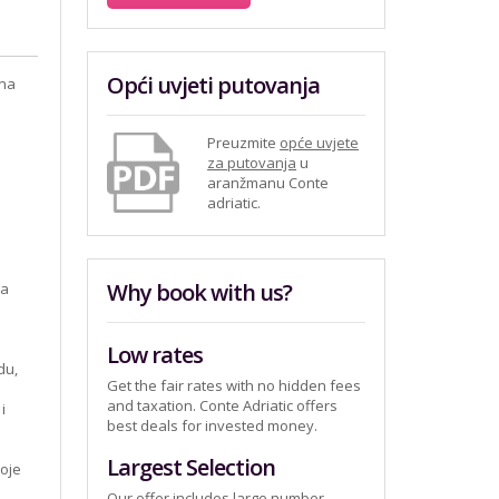
Opći uvjeti putovanja
ena
Preuzmite
opće uvjete
za putovanja
u
aranžmanu Conte
adriatic.
Why book with us?
ma
Low rates
du,
Get the fair rates with no hidden fees
and taxation. Conte Adriatic offers
i
best deals for invested money.
Largest Selection
koje
Our offer includes large number