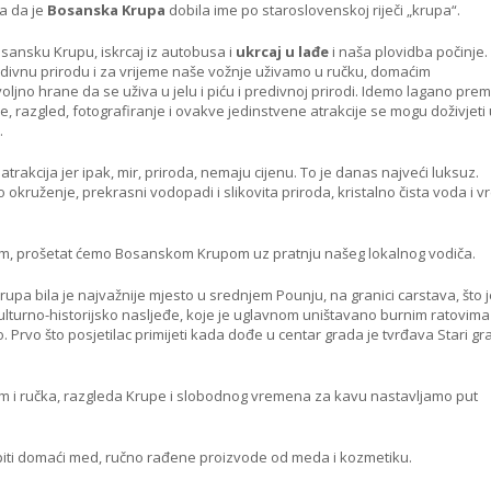
ja da je
Bosanska Krupa
dobila ime po staroslovenskoj riječi „krupa“.
ansku Krupu, iskrcaj iz autobusa i
ukrcaj u lađe
i naša plovidba počinje.
divnu prirodu i za vrijeme naše vožnje uživamo u ručku, domaćim
voljno hrane da se uživa u jelu i piću i predivnoj prirodi. Idemo lagano pre
ađe, razgled, fotografiranje i ovakve jedinstvene atrakcije se mogu doživjeti
.
 atrakcija jer ipak, mir, priroda, nemaju cijenu. To je danas najveći luksuz.
okruženje, prekrasni vodopadi i slikovita priroda, kristalno čista voda i v
m, prošetat ćemo Bosanskom Krupom uz pratnju našeg lokalnog vodiča.
upa bila je najvažnije mjesto u srednjem Pounju, na granici carstava, što 
kulturno-historijsko nasljeđe, koje je uglavnom uništavano burnim ratovima 
 Prvo što posjetilac primijeti kada dođe u centar grada je tvrđava Stari gr
m i ručka, razgleda Krupe i slobodnog vremena za kavu nastavljamo put
iti domaći med, ručno rađene proizvode od meda i kozmetiku.