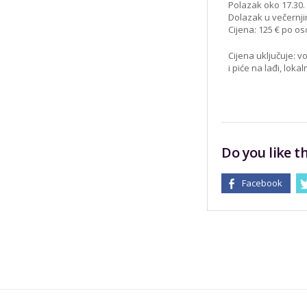
Polazak oko 17.30.
Dolazak u večernji
Cijena: 125 € po
os
Cijena uključuje: 
i piće na lađi, loka
Do you like th
Facebook