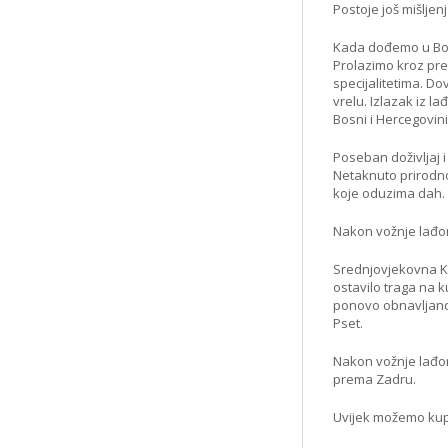
Postoje još mišljen
Kada dođemo u Bos
Prolazimo kroz pre
specijalitetima. Do
vrelu. Izlazak iz l
Bosni i Hercegovini
Poseban doživljaj i
Netaknuto prirodno 
koje oduzima dah.
Nakon vožnje lađo
Srednjovjekovna Kr
ostavilo traga na 
ponovo obnavljano.
Pset.
Nakon vožnje lađo
prema Zadru.
Uvijek možemo kup