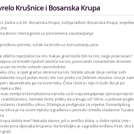
 vrelo Krušnice i Bosanska Krupa
k iz Zadra u 6.30. Bosanska Krupa, vožnja lađom. Bosanska Krupa, smješt
 Une.
ma Bosni i Hercegovini uz povremena zaustavljanja.
predivnu prirodu, ručak na brodu uz konzumaciju pića.
e idilično mjestašce na Uni. Kakav grad može biti na Uni, nego prekrasan?
ljena od 8 malih riječnih otočića na Uni, povezanih romantičnim drvenim
a vas ne može ostaviti ravnodušnim.
eku Unu, a cijeli grad je okrenut ka Uni. Stičete utisak da je centar svih
Nailazite na još jedan most i eto vas preko na Zelenim otocima. Una je sa
um i akumulirala ga na svom toku. Čista i bistra i nije ni čudo što je po
rijeka u BiH.
 kao zemlja tri konstitutivna naroda sa tri najzastupljenije vjeroispovijesti:
m i katoličanstvo, nemate često priliku da u krugu od 100 m, u jednom pogle
avoslavnu i katoličku crkvu. Džamija je podignuta za vrijeme Osmanlijskog
na crkva je na ovom mjestu izgrađena u periodu između vladavine Turaka 
ra.
rupa dobila ime? Nekada davno, još u antičko doba, u dolini rijeka Une i
e prekrasna djevojka Krupana. Na brežuljku je sagradila tvrđavu Pset, oko 
i grad.