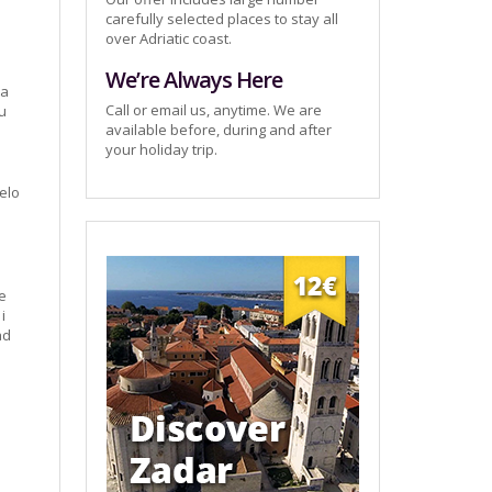
carefully selected places to stay all
over Adriatic coast.
We’re Always Here
ma
Call or email us, anytime. We are
 u
available before, during and after
your holiday trip.
relo
je
i
ad