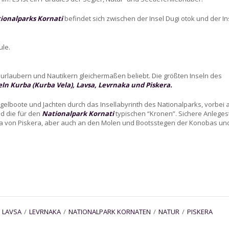
ionalparks Kornati
befindet sich zwischen der Insel Dugi otok und der In
ule.
hurlaubern und Nautikern gleichermaßen beliebt. Die größten Inseln des
eln Kurba (Kurba Vela), Lavsa, Levrnaka und Piskera.
lboote und Jachten durch das Insellabyrinth des Nationalparks, vorbei 
nd die für den
Nationalpark Kornati
typischen “Kronen”. Sichere Anleges
ina von Piskera, aber auch an den Molen und Bootsstegen der Konobas un
/
LAVSA
/
LEVRNAKA
/
NATIONALPARK KORNATEN
/
NATUR
/
PISKERA