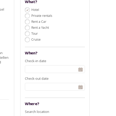
What?
sel
Hotel
Private rentals
Rent a Car
Rent a Yacht
Tour
Cruise
When?
an
tellen
Check-in date
d
Check-out date
Where?
Search location