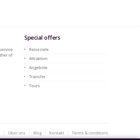
Special offers
service
Reiseziele
ther of
Attraktion
Angebote
Transfer
Tours
e
Über uns
Blog
Kontakt
Terms & conditions