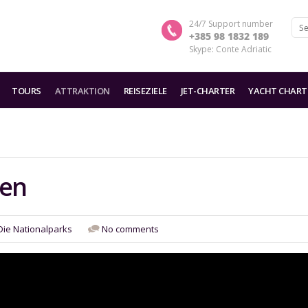
24/7 Support number
+385 98 1832 189
Skype: Conte Adriatic
TOURS
ATTRAKTION
REISEZIELE
JET-CHARTER
YACHT CHART
ten
Die Nationalparks
No comments