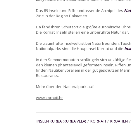
Das 89 Inseln und Riffe umfassende Archipel des
Nat
Zirje in der Region Dalmatien.
Da fand ihren Schutzort die grӧβte europӓische Ohre
Die Kornati Inseln stellen eine unberührte Natur dar.
Die traumhafte Inselwelt ist bei Naturfreunden, Tauc
Nationalparks sind die Hauptinsel Kornat und die
Ins
In den Sommermonaten schlängeln sich unzählige Sege
den kleinen phantasievoll geformten Inseln, Riffen u
finden Nautiker vorallem in der gut geschützen Mar
Restaurants.
Mehr über den Nationalpark auf:
www.kornati.hr
INSELN KURBA (KURBA VELA)
/
KORNATI
/
KROATIEN