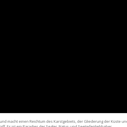
n und macht einen Reichtum des Karstgebiets, der Gliederung der Küste un
f. Es ist ein Paradies der Segler, Natur- und Seetiefenliebhaber.