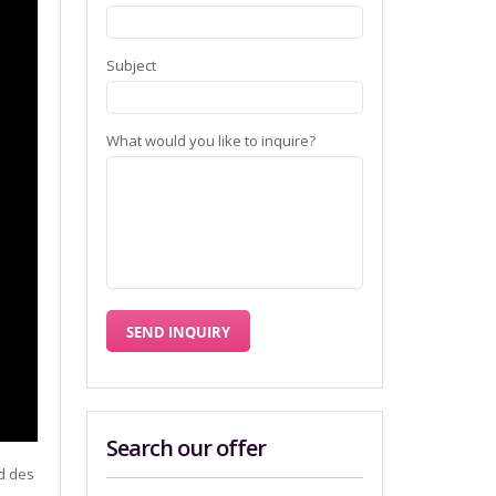
Subject
What would you like to inquire?
Search our offer
d des