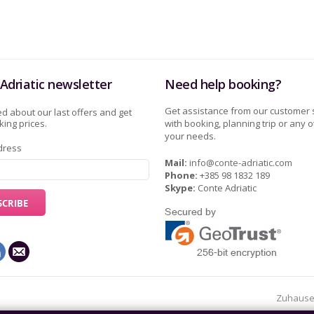
Adriatic newsletter
Need help booking?
Get assistance from our customer 
d about our last offers and get
ing prices.
with booking, planning trip or any o
your needs.
dress
Mail:
info@conte-adriatic.com
Phone:
+385 98 1832 189
Skype:
Conte Adriatic
Zuhaus