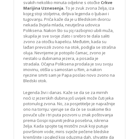
svakih nekoliko minuta odjekne s otočke
Crkve
Marijina Uznesenja.
To je zvuk zvona želja, iza
kojeg stoji stoljetna, dirljiva legenda o ljubavi i
tugovanju. Priča kaže da je u Bledskom dvorcu
nekada živjela mlada, neutješna udovica
Poliksena. Nakon što su joj razbojnici ubili muža,
skupila je sve svoje zlato i srebro te dala saliti
zvono za otočku kapelicu. Međutim, kada su
lađari prevozili zvono na otok, podigla se strašna
oluja. Nevrijeme je potopilo čamac, zvono je
nestalo u dubinama jezera, a posada je
stradala. Očajna Poliksena prodala je svu svoju
imovinu, otišla u samostan u Rim, a nakon
njezine smrti sam je Papa poslao novo zvono na
Bledski otok.
Legenda živi i danas. Kaže se da se za mirnih
noći iz jezerskih dubina još uvijek može čuti jeka
potonulog zvona. No, za posjetitelje je najvažnije
ono na tornju: vjeruje se da će se svakome tko
povuče uže i tri puta pozvoni u znak poštovanja
prema Gospi ispuniti jedna posebna, iskrena
želja. Kada spojite taj mistični zvuk koji putuje
površinom vode, miris svježe pečene bledske
kremšnite i pogled koji oduzima dah, shvatite da