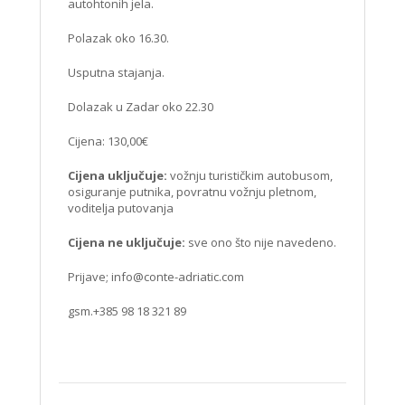
autohtonih jela.
Polazak oko 16.30.
Usputna stajanja.
Dolazak u Zadar oko 22.30
Cijena: 130,00€
Cijena uključuje:
vožnju turističkim autobusom,
osiguranje putnika, povratnu vožnju pletnom,
voditelja putovanja
Cijena ne uključuje:
sve ono što nije navedeno.
Prijave;
info@conte-adriatic.com
gsm.+385 98 18 321 89