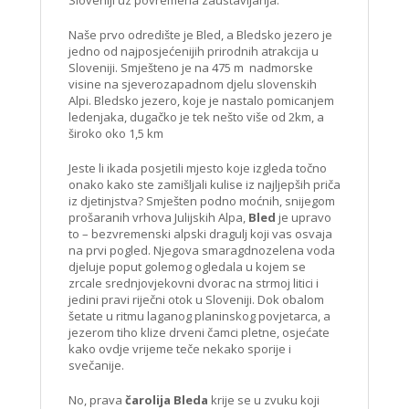
Naše prvo odredište je Bled, a Bledsko jezero je
jedno od najposjećenijih prirodnih atrakcija u
Sloveniji. Smješteno je na 475 m nadmorske
visine na sjeverozapadnom djelu slovenskih
Alpi. Bledsko jezero, koje je nastalo pomicanjem
ledenjaka, dugačko je tek nešto više od 2km, a
široko oko 1,5 km
Jeste li ikada posjetili mjesto koje izgleda točno
onako kako ste zamišljali kulise iz najljepših priča
iz djetinjstva? Smješten podno moćnih, snijegom
prošaranih vrhova Julijskih Alpa,
Bled
je upravo
to – bezvremenski alpski dragulj koji vas osvaja
na prvi pogled. Njegova smaragdnozelena voda
djeluje poput golemog ogledala u kojem se
zrcale srednjovjekovni dvorac na strmoj litici i
jedini pravi riječni otok u Sloveniji. Dok obalom
šetate u ritmu laganog planinskog povjetarca, a
jezerom tiho klize drveni čamci pletne, osjećate
kako ovdje vrijeme teče nekako sporije i
svečanije.
No, prava
čarolija Bleda
krije se u zvuku koji