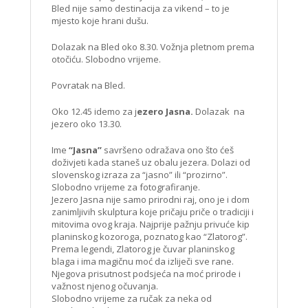
Bled nije samo destinacija za vikend – to je
mjesto koje hrani dušu.
Dolazak na Bled oko 8.30. Vožnja pletnom prema
otočiću. Slobodno vrijeme.
Povratak na Bled.
Oko 12.45 idemo za j
ezero Jasna.
Dolazak na
jezero oko 13.30.
Ime
“Jasna”
savršeno odražava ono što ćeš
doživjeti kada staneš uz obalu jezera. Dolazi od
slovenskog izraza za “jasno” ili “prozirno”.
Slobodno vrijeme za fotografiranje.
Jezero Jasna nije samo prirodni raj, ono je i dom
zanimljivih skulptura koje pričaju priče o tradiciji i
mitovima ovog kraja. Najprije pažnju privuće kip
planinskog kozoroga, poznatog kao “Zlatorog”.
Prema legendi, Zlatorog je čuvar planinskog
blaga i ima magičnu moć da izliječi sve rane.
Njegova prisutnost podsjeća na moć prirode i
važnost njenog očuvanja.
Slobodno vrijeme za ručak za neka od