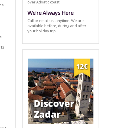
over Adriatic coast.
ana
We’re Always Here
Call or email us, anytime. We are
available before, during and after
your holiday trip.
te
 13
rinu