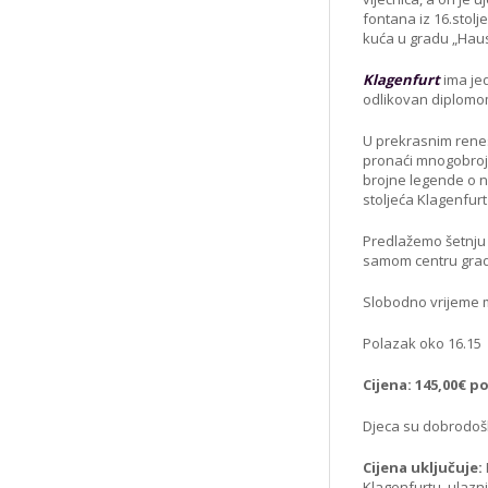
fontana iz 16.stolj
kuća u gradu „Hau
Klagenfurt
ima jed
odlikovan diplomo
U prekrasnim renes
pronaći mnogobrojn
brojne legende o n
stoljeća Klagenfurt
Predlažemo šetnju 
samom centru gra
Slobodno vrijeme m
Polazak oko 16.15
Cijena: 145,00€ p
Djeca su dobrodošl
Cijena uključuje:
Klagenfurtu, ulazn