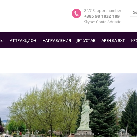
24/7 Support number
+385 98 1832 189
Skype: Conte Adriatic
РЫ
AТТРАКЦИОН
HАПРАВЛЕНИЯ
JET УСТАВ
АРЕНДА ЯХТ
КР