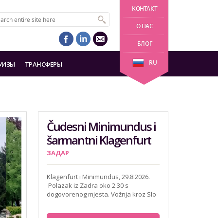
KОНТАКТ
О НАС
БЛОГ
RU
УИЗЫ
ТРАНСФЕРЫ
Čudesni Minimundus i
šarmantni Klagenfurt
ЗАДАР
Klagenfurt i Minimundus, 29.8.2026.
Polazak iz Zadra oko 2.30 s
dogovorenog mjesta. Vožnja kroz Slo