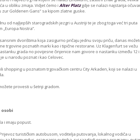
eća u obliku zmaja. Vidjet ćemo i
Alter Platz
gdje se nalazi najstarija očuv
s zur Goldenen Gans“ sa kipom zlatne guske.
nu od najljepših starogradskih jezgri u Austriji te je zbog toga već tri puta
m „Europa Nostra”.
ansnim dvorištima koja zasigurno pričaju jednu svoju priču, danas može
e trgovine poznatih marki kao i tipične restorane. Uz Klagenfurt se vežu
astanku grada no povijesne činjenice nam govore o nastanku između 12 i
 je u narodu poznat i kao Celovec.
ili shopping u poznatom trgovačkom centru City Arkaden, koji se nalazi u
da.
ožete provesti u šetnji gradom.
o osobi
a i imaju popust.
Prijevoz turističkim autobusom, voditelja putovanja, lokalnog vodiča u
icu za Minimundus, osiguranje putnika. svi razgledi prema programu, puta