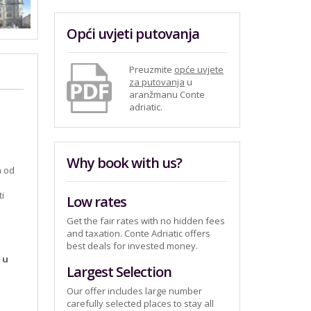
Opći uvjeti putovanja
Preuzmite
opće uvjete
za putovanja
u
aranžmanu Conte
adriatic.
Why book with us?
a od
ti
Low rates
Get the fair rates with no hidden fees
and taxation. Conte Adriatic offers
best deals for invested money.
 u
Largest Selection
Our offer includes large number
carefully selected places to stay all