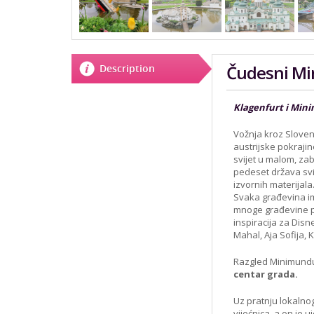
Čudesni Mi
Description
Klagenfurt i Mini
Vožnja kroz Sloven
austrijske pokrajin
svijet u malom, zab
pedeset država svij
izvornih materijal
Svaka građevina ima
mnoge građevine po
inspiracija za Disn
Mahal, Aja Sofija, K
Razgled Minimundus
centar grada.
Uz pratnju lokalno
vijećnica, a on je 