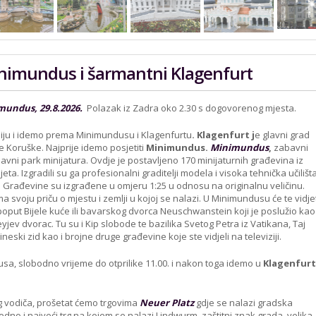
nimundus i šarmantni Klagenfurt
mundus, 29.8.2026.
Polazak iz Zadra oko 2.30 s dogovorenog mjesta.
iju i idemo prema Minimundusu i Klagenfurtu
. Klagenfurt j
e glavni grad
e Koruške. Najprije idemo posjetiti
Minimundus.
Minimundus
,
zabavni
avni park minijatura. Ovdje je postavljeno 170 minijaturnih građevina iz
eta. Izgradili su ga profesionalni graditelji modela i visoka tehnička učilišt
a. Građevine su izgrađene u omjeru 1:25 u odnosu na originalnu veličinu.
 svoju priču o mjestu i zemlji u kojoj se nalazi. U Minimundusu će te vidje
put Bijele kuće ili bavarskog dvorca Neuschwanstein koji je poslužio kao
eyjev dvorac. Tu su i Kip slobode te bazilika Svetog Petra iz Vatikana, Taj
ineski zid kao i brojne druge građevine koje ste vidjeli na televiziji.
a, slobodno vrijeme do otprilike 11.00. i nakon toga idemo u
Klagenfurt
g vodiča, prošetat ćemo trgovima
Neuer Platz
gdje se nalazi gradska
ujedno i najveći trg na kojem se nalazi Lindwurm, zaštitni znak grada, velika