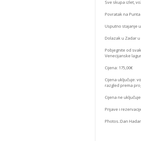
Sve skupa izlet, vož
Povratak na Punta 
Usputno stajanje u
Dolazak u Zadar u 
Pobjegnite od svak
Venecijanske lagun
Cijena: 175,00€
Cijena uključuje: 
razgled prema pro
Cijena ne uključuj
Prijave i rezervacij
Photos.:Dan Hadar,