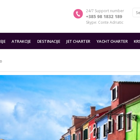
24/7 Support number
+385 98 1832 189
Skype: Conte Adriatic
EJE
ATRAKCIJE
DESTINACIJE
JET CHARTER
YACHT CHARTER
KR
lo