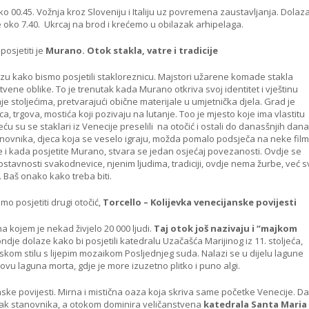
o 00.45. Vožnja kroz Sloveniju i Italiju uz povremena zaustavljanja. Dolaz
oko 7.40. Ukrcaj na brod i krećemo u obilazak arhipelaga.
posjetiti je
Murano. Otok stakla, vatre i tradicije
u kako bismo posjetili stakloreznicu. Majstori užarene komade stakla
tvene oblike. To je trenutak kada Murano otkriva svoj identitet i vještinu
aje stoljećima, pretvarajući obične materijale u umjetnička djela. Grad je
ca, trgova, mostića koji pozivaju na lutanje. Too je mjesto koje ima vlastitu
jeću su se staklari iz Venecije preselili na otočić i ostali do danasšnjih dan
anovnika, djeca koja se veselo igraju, možda pomalo podsječa na neke fil
 i kada posjetite Murano, stvara se jedan osjećaj povezanosti. Ovdje se
nostavnosti svakodnevice, njenim ljudima, tradiciji, ovdje nema žurbe, već 
 Baš onako kako treba biti.
o posjetiti drugi otočić,
Torcello – Kolijevka venecijanske povijesti
a kojem je nekad živjelo 20 000 ljudi.
Taj otok još nazivaju i “majkom
ondje dolaze kako bi posjetili katedralu Uzačašća Marijinog iz 11. stoljeća,
skom stilu s lijepim mozaikom Posljednjeg suda. Nalazi se u dijelu lagune
ovu laguna morta, gdje je more izuzetno plitko i puno algi.
nske povijesti. Mirna i mistična oaza koja skriva same početke Venecije. D
tak stanovnika, a otokom dominira veličanstvena
katedrala Santa Maria