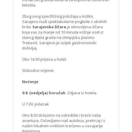
tekstila.
Zbog svog specifičnog položaja u kotlini,
Sarajevo nudi spektakularne poglede s okolnih
brda.
Sarajevska žičara
je obnovljena žičara
koja vas za manje od 10 minuta vožnje vodi iz
starog dijela grada na olimpijsku planinu
Trebević. Sarajevo je uvijek gastronomski
doživljaj.
Oko 14.30 prijava u hotel.
Slobodno vrijeme.
Noćenje
9.8
.
(nedjelja)
Doručak
. Odjava iz hotela.
U 7.30. polazak
Oko 8.30 dolazimo na odredište i kreće naša
avantura. Ostavljamo naš autobus, prekrcaj i s
našim lokalnim vodičem krećemo u osvajanje
Bjelašnice.