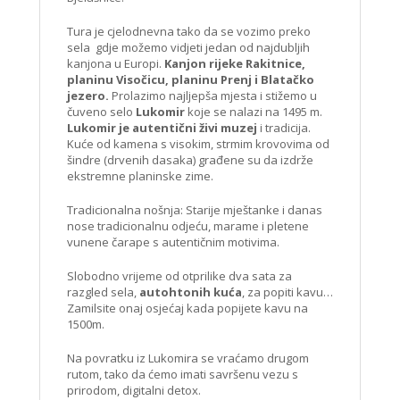
Tura je cjelodnevna tako da se vozimo preko
sela gdje možemo vidjeti jedan od najdubljih
kanjona u Europi.
Kanjon rijeke Rakitnice,
planinu Visočicu, planinu Prenj i Blatačko
jezero.
Prolazimo najljepša mjesta i stižemo u
čuveno selo
Lukomir
koje se nalazi na 1495 m.
Lukomir je autentični živi muzej
i tradicija.
Kuće od kamena s visokim, strmim krovovima od
šindre (drvenih dasaka) građene su da izdrže
ekstremne planinske zime.
Tradicionalna nošnja: Starije mještanke i danas
nose tradicionalnu odjeću, marame i pletene
vunene čarape s autentičnim motivima.
Slobodno vrijeme od otprilike dva sata za
razgled sela,
autohtonih kuća
, za popiti kavu…
Zamilsite onaj osjećaj kada popijete kavu na
1500m.
Na povratku iz Lukomira se vraćamo drugom
rutom, tako da ćemo imati savršenu vezu s
prirodom, digitalni detox.