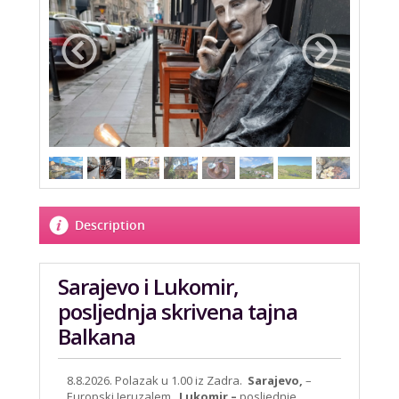
Description
Sarajevo i Lukomir,
posljednja skrivena tajna
Balkana
8.8.2026. Polazak u 1.00 iz Zadra.
Sarajevo,
–
Europski Jeruzalem,
Lukomir –
posljednje