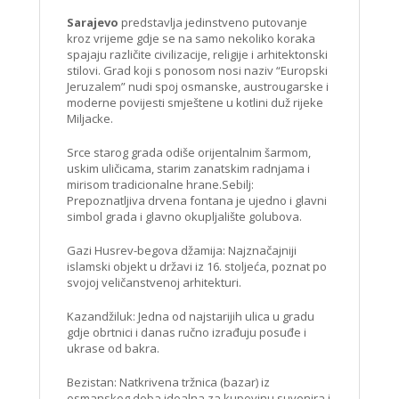
Sarajevo
predstavlja jedinstveno putovanje
kroz vrijeme gdje se na samo nekoliko koraka
spajaju različite civilizacije, religije i arhitektonski
stilovi. Grad koji s ponosom nosi naziv “Europski
Jeruzalem” nudi spoj osmanske, austrougarske i
moderne povijesti smještene u kotlini duž rijeke
Miljacke.
Srce starog grada odiše orijentalnim šarmom,
uskim uličicama, starim zanatskim radnjama i
mirisom tradicionalne hrane.Sebilj:
Prepoznatljiva drvena fontana je ujedno i glavni
simbol grada i glavno okupljalište golubova.
Gazi Husrev-begova džamija: Najznačajniji
islamski objekt u državi iz 16. stoljeća, poznat po
svojoj veličanstvenoj arhitekturi.
Kazandžiluk: Jedna od najstarijih ulica u gradu
gdje obrtnici i danas ručno izrađuju posuđe i
ukrase od bakra.
Bezistan: Natkrivena tržnica (bazar) iz
osmanskog doba idealna za kupovinu suvenira i