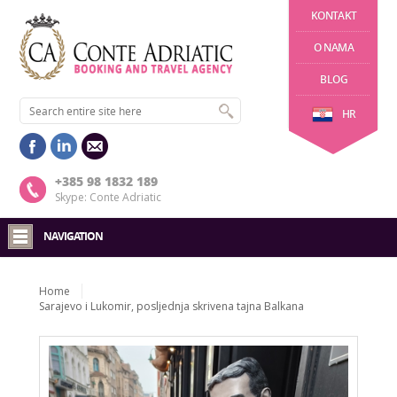
KONTAKT
O NAMA
BLOG
HR
+385 98 1832 189
Skype: Conte Adriatic
NAVIGATION
Home
Sarajevo i Lukomir, posljednja skrivena tajna Balkana