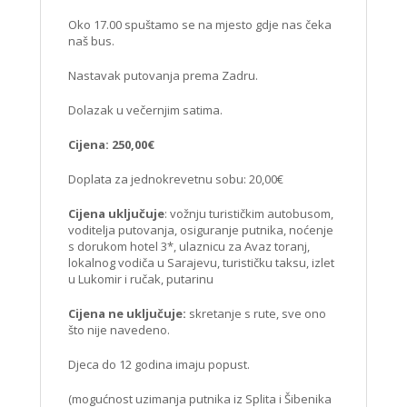
Oko 17.00 spuštamo se na mjesto gdje nas čeka
naš bus.
Nastavak putovanja prema Zadru.
Dolazak u večernjim satima.
Cijena: 250,00€
Doplata za jednokrevetnu sobu: 20,00€
Cijena uključuje
: vožnju turističkim autobusom,
voditelja putovanja, osiguranje putnika, noćenje
s dorukom hotel 3*, ulaznicu za Avaz toranj,
lokalnog vodiča u Sarajevu, turističku taksu, izlet
u Lukomir i ručak, putarinu
Cijena ne uključuje:
skretanje s rute, sve ono
što nije navedeno.
Djeca do 12 godina imaju popust.
(mogućnost uzimanja putnika iz Splita i Šibenika