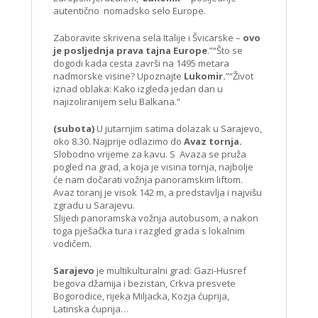
autentično nomadsko selo Europe.
Zaboravite skrivena sela Italije i Švicarske –
ovo
je posljednja prava tajna Europe
.”“Što se
dogodi kada cesta završi na 1495 metara
nadmorske visine? Upoznajte
Lukomir.
”“Život
iznad oblaka: Kako izgleda jedan dan u
najizoliranijem selu Balkana.”
(subota)
U jutarnjim satima dolazak u Sarajevo,
oko 8.30. Najprije odlazimo do
Avaz tornja.
Slobodno vrijeme za kavu. S Avaza se pruža
pogled na grad, a koja je visina tornja, najbolje
će nam dočarati vožnja panoramskim liftom.
Avaz toranj je visok 142 m, a predstavlja i najvišu
zgradu u Sarajevu.
Slijedi panoramska vožnja autobusom, a nakon
toga pješačka tura i razgled grada s lokalnim
vodičem.
Sarajevo
je multikulturalni grad: Gazi-Husref
begova džamija i bezistan, Crkva presvete
Bogorodice, rijeka Miljacka, Kozja ćuprija,
Latinska ćuprija…