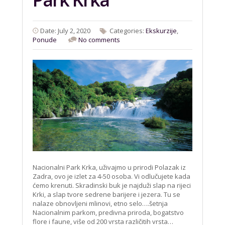
Date: July 2, 2020
Categories:
Ekskurzije
,
Ponude
No comments
Nacionalni Park Krka, uživajmo u prirodi Polazak iz
Zadra, ovo je izlet za 4-50 osoba. Vi odlučujete kada
ćemo krenuti. Skradinski buk je najduži slap na rijeci
Krki, a slap tvore sedrene barijere i jezera. Tu se
nalaze obnovljeni mlinovi, etno selo….šetnja
Nacionalnim parkom, predivna priroda, bogatstvo
flore i faune, više od 200 vrsta različitih vrsta…