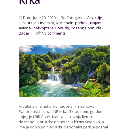
Date: June 29, 2020
Categories:
Atrakcije
,
Ekskurzije
,
Hrvatska
,
Nacionalni parkovi
,
Najam
aviona i helikoptera
,
Ponude
,
Posebna ponuda
,
Zadar
No comments
Hrvatska ima nekoliko nacionalnih parkova.
Panoramski let nad NP Krka, Skradinom, gradom
kojeg je i Bill Gates izabrao za svoju ljetnu
destinaciju. NP Krka nalazi se u blizini Šibenika, a
ime je dobio po rijeci Krki. Nacionalni park je poznat