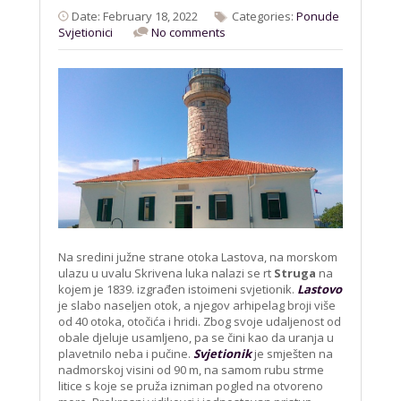
Date: February 18, 2022
Categories:
Ponude
Svjetionici
No comments
Na sredini južne strane otoka Lastova, na morskom
ulazu u uvalu Skrivena luka nalazi se rt
Struga
na
kojem je 1839. izgrađen istoimeni svjetionik.
Lastovo
je slabo naseljen otok, a njegov arhipelag broji više
od 40 otoka, otočića i hridi. Zbog svoje udaljenost od
obale djeluje usamljeno, pa se čini kao da uranja u
plavetnilo neba i pučine.
Svjetionik
je smješten na
nadmorskoj visini od 90 m, na samom rubu strme
litice s koje se pruža izniman pogled na otvoreno