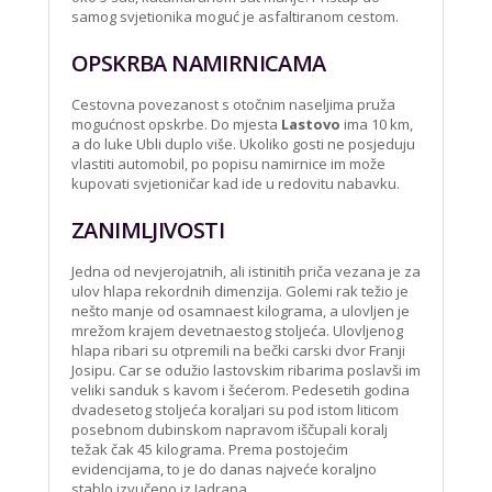
samog svjetionika moguć je asfaltiranom cestom.
OPSKRBA NAMIRNICAMA
Cestovna povezanost s otočnim naseljima pruža
mogućnost opskrbe. Do mjesta
Lastovo
ima 10 km,
a do luke Ubli duplo više. Ukoliko gosti ne posjeduju
vlastiti automobil, po popisu namirnice im može
kupovati svjetioničar kad ide u redovitu nabavku.
ZANIMLJIVOSTI
Jedna od nevjerojatnih, ali istinitih priča vezana je za
ulov hlapa rekordnih dimenzija. Golemi rak težio je
nešto manje od osamnaest kilograma, a ulovljen je
mrežom krajem devetnaestog stoljeća. Ulovljenog
hlapa ribari su otpremili na bečki carski dvor Franji
Josipu. Car se odužio lastovskim ribarima poslavši im
veliki sanduk s kavom i šećerom. Pedesetih godina
dvadesetog stoljeća koraljari su pod istom liticom
posebnom dubinskom napravom iščupali koralj
težak čak 45 kilograma. Prema postojećim
evidencijama, to je do danas najveće koraljno
stablo izvučeno iz Jadrana.