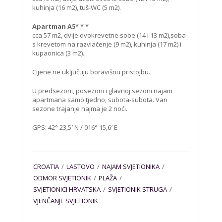
kuhinja (16 m2), tuš-WC (5 m2).
Apartman A5* * *
cca 57 m2, dvije dvokrevetne sobe (14 i 13 m2),soba
s krevetom na razvlačenje (9 m2), kuhinja (17 m2) i
kupaonica (3 m2).
Cijene ne uključuju boravišnu pristojbu.
U predsezoni, posezoni i glavnoj sezoni najam
apartmana samo tjedno, subota-subota. Van
sezone trajanje najma je 2 noći.
GPS: 42° 23,5′ N / 016° 15,6′ E
CROATIA
/
LASTOVO
/
NAJAM SVJETIONIKA
/
ODMOR SVJETIONIK
/
PLAŽA
/
SVJETIONICI HRVATSKA
/
SVJETIONIK STRUGA
/
VJENČANJE SVJETIONIK