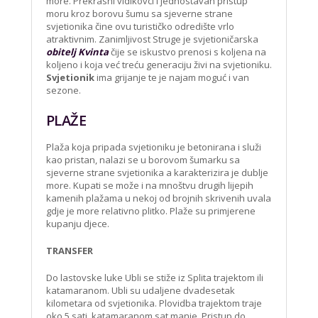
more. Prekrasni vidikovci i jednostavan pristup
moru kroz borovu šumu sa sjeverne strane
svjetionika čine ovu turističko odredište vrlo
atraktivnim. Zanimljivost Struge je svjetioničarska
obitelj Kvinta
čije se iskustvo prenosi s koljena na
koljeno i koja već treću generaciju živi na svjetioniku.
Svjetionik
ima grijanje te je najam moguć i van
sezone.
PLAŽE
Plaža koja pripada svjetioniku je betonirana i služi
kao pristan, nalazi se u borovom šumarku sa
sjeverne strane svjetionika a karakterizira je dublje
more. Kupati se može i na mnoštvu drugih lijepih
kamenih plažama u nekoj od brojnih skrivenih uvala
gdje je more relativno plitko. Plaže su primjerene
kupanju djece.
TRANSFER
Do lastovske luke Ubli se stiže iz Splita trajektom ili
katamaranom. Ubli su udaljene dvadesetak
kilometara od svjetionika. Plovidba trajektom traje
oko 5 sati, katamaranom sat manje. Pristup do