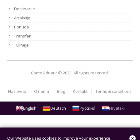
Destinacije
Atrakcije
Ponude
Transfer
Turneje
Conte Adriatic © 2023. All rights reserved.
Naslovna
O nama
Blog
Kontakt
Terms & conditions
English
Deutsch
Русский
Hrvatski
Our Website uses cookies to improve your experience.