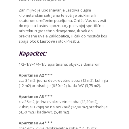
Zanimljivo je upoznavanje Lastova dugim
kilometarskim šetnjama te vožnje biciklima ili
skuterom uređenim puteljcima. Oni će Vas odvesti
do mjesta Lastovo poznatog po svojoj specifičnoj
arhitekturi (posebno dimnjacima) ili pak do
prekrasne uvale Zaklopatica, ili čak do mostića koji
spaja
otok Lastovo
i otok Prežbu.
Kapacitet:
1/2+1/3+1/4+1/5 apartmana; objekt s domarom
Apartman A2 *
* *
cca 34 m2, jedna dvokrevetne soba (12 m2), kuhinja
(12 m2),predsoblje (6,50 m2), kada-WC (3,75 m2).
Apartman A3 * * *
cca36 m2, jedna dvokrevetne soba (13,20 m2),
kuhinja u kojoj se nalazi kauč (12,90 m2),predsoblje
(4,50 m2), i kada-WC (5,40 m2).
Apartman A4 * * *
cca49 m2, dvije dvokrevetne sobe (12 i 15 m2),