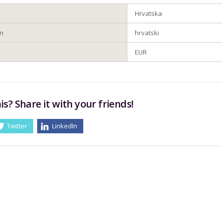
Hrvatska
en
hrvatski
EUR
is? Share it with your friends!
Twitter
LinkedIn