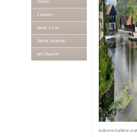
Tours
Cruises
Rent a Car
Yacht charter
Jet charter
kulturne baštine vrat