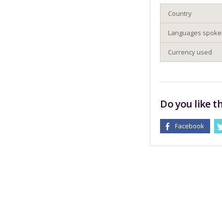
Country
Languages spok
Currency used
Do you like th
Facebook