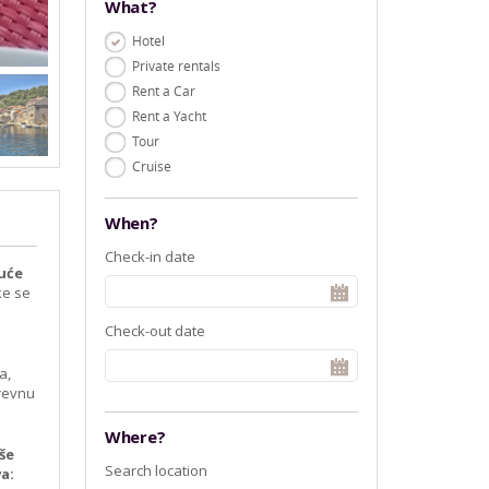
What?
Hotel
Private rentals
Rent a Car
Rent a Yacht
Tour
Cruise
When?
Check-in date
juće
ke se
i
Check-out date
a,
drevnu
Where?
iše
Search location
a: