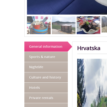
Hrvatska
General information
Sports & nature
Nightlife
Culture and history
Hotels
Private rentals