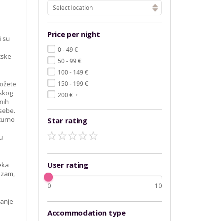
Select location
Price per night
i su
€
0 - 49
tske
€
50 - 99
€
100 - 149
€
Možete
150 - 199
rskog
€
200
+
znih
 sebe.
lturno
Star rating
 u
User rating
neka
lizam,
0
10
vanje
Accommodation type