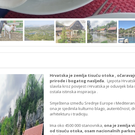
Hrvatska je zemlja tisuću otoka , očarava
prirode i bogatog nasljeđa.
Ljepota Hrvats
slavila kroz povijest i Hrvatska je oduvijek bila 
ostala istinska inspiracija .
Smještena između Srednje Europe i Mediteran
ona je sjedinila kulturno blago, autentičnost, 
arhitekturu i tradiciju.
Ima oko 4500 000 stanovnika,
ona je zemlja v
od tisuću otoka, osam nacionalnih parkov