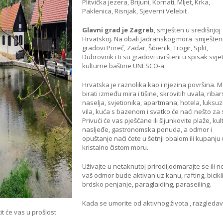
Plitvička jezera, Brijuni, Kornati, Mljet, Krka,
Paklenica, Risnjak, Sjeverni Velebit .
Glavni grad je Zagreb
, smješten u središnjoj
Hrvatskoj. Na obali Jadranskog mora smješten
gradovi Poreč, Zadar, Šibenik, Trogir, Split,
Dubrovnik i ti su gradovi uvršteni u spisak svje
kulturne baštine UNESCO-a.
Hrvatska je raznolika kao i njezina površina. 
birati između mira i tišine, skrovitih uvala, riba
naselja, svjetionika, apartmana, hotela, luksu
vila, kuća s bazenom i svatko će naći nešto za
Privući će vas pješčane ili šljunkovite plaže, ku
nasljeđe, gastronomska ponuda, a odmor i
opuštanje naći ćete u šetnji obalom ili kupanju
kristalno čistom moru.
Uživajte u netaknutoj prirodi,odmarajte se ili 
vaš odmor bude aktivan uz kanu, rafting, bicik
brdsko penjanje, paraglaiding, paraseiling.
Kada se umorite od aktivnog života , razgleda
it će vas u prošlost