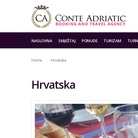
NASLOVNA
SMJEŠTAJ
PONUDE
TURIZAM
TURN
Home
Hrvatska
Hrvatska