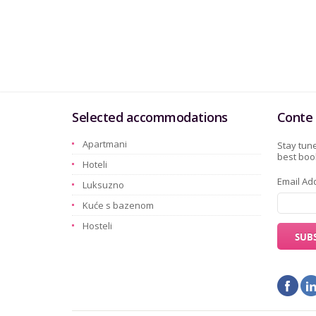
Selected accommodations
Conte 
Apartmani
Stay tune
best book
Hoteli
Email Ad
Luksuzno
Kuće s bazenom
Hosteli