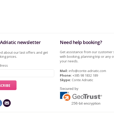
Adriatic newsletter
Need help booking?
Get assistance from our customer 
d about our last offers and get
ing prices.
with booking, planning trip or any o
your needs.
dress
Mail:
info@conte-adriatic.com
Phone:
+385 98 1832 189
Skype:
Conte Adriatic