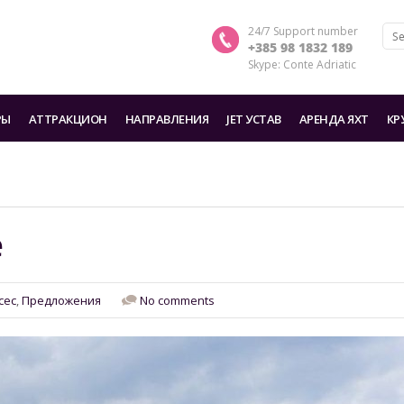
24/7 Support number
+385 98 1832 189
Skype: Conte Adriatic
РЫ
AТТРАКЦИОН
HАПРАВЛЕНИЯ
JET УСТАВ
АРЕНДА ЯХТ
КР
e
сес
,
Предложения
No comments