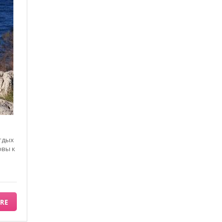
тдых
овы к
RE