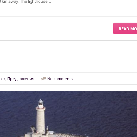
y 9 km away. The lighthouse…
READ MO
сес
,
Предложения
No comments