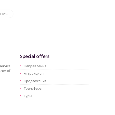
T PAGE
Special offers
service
Hаправления
ther of
Aттракцион
Предложения
Трансферы
Туры