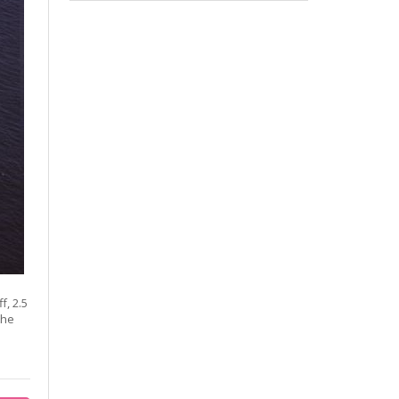
f, 2.5
the