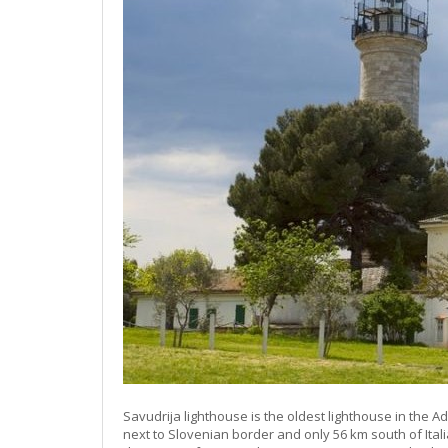
Savudrija lighthouse is the oldest lighthouse in the Adr
next to Slovenian border and only 56 km south of It