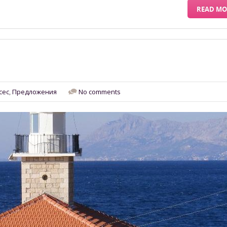
READ MO
сес
,
Предложения
No comments