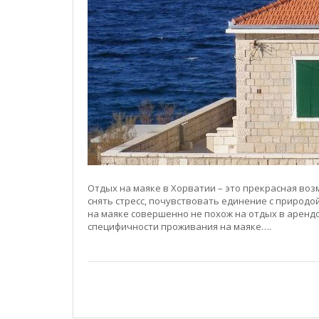
Отдых на маяке в Хорватии – это прекрасная воз
снять стресс, почувствовать единение с природо
на маяке совершенно не похож на отдых в арендо
специфичности проживания на маяке….