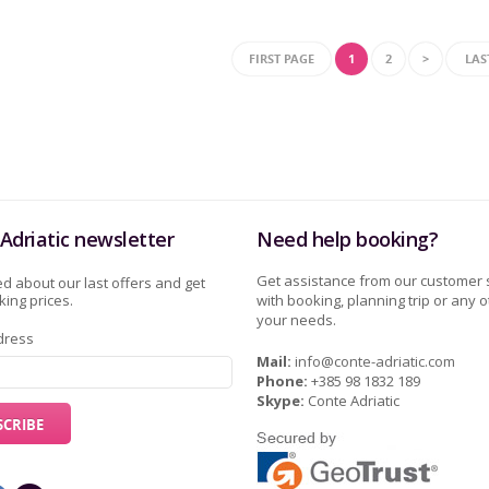
FIRST PAGE
1
2
>
LAS
Adriatic newsletter
Need help booking?
Get assistance from our customer 
d about our last offers and get
ing prices.
with booking, planning trip or any o
your needs.
dress
Mail:
info@conte-adriatic.com
Phone:
+385 98 1832 189
Skype:
Conte Adriatic