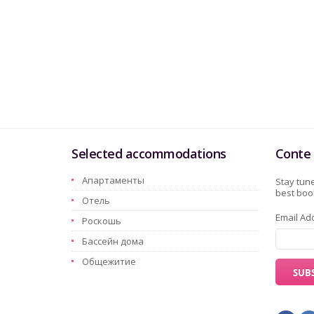
Selected accommodations
Conte 
Aпартаменты
Stay tune
best book
Oтель
Email Ad
Pоскошь
Бассейн дома
Oбщежитие