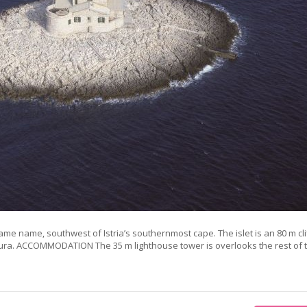
same name, southwest of Istria’s southernmost cape. The islet is an 80 m clif
ura. ACCOMMODATION The 35 m lighthouse tower is overlooks the rest of 