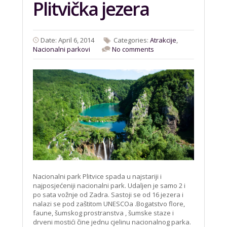
Plitvička jezera
Date: April 6, 2014
Categories:
Atrakcije
,
Nacionalni parkovi
No comments
Nacionalni park Plitvice spada u najstariji i
najposjećeniji nacionalni park. Udaljen je samo 2 i
po sata vožnje od Zadra. Sastoji se od 16 jezera i
nalazi se pod zaštitom UNESCOa .Bogatstvo flore,
faune, šumskog prostranstva , šumske staze i
drveni mostići čine jednu cjelinu nacionalnog parka.