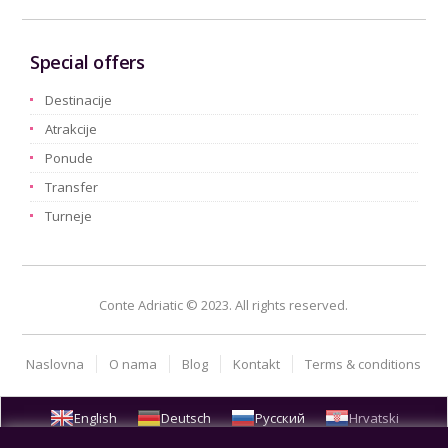
Special offers
Destinacije
Atrakcije
Ponude
Transfer
Turneje
Conte Adriatic © 2023. All rights reserved.
Naslovna
O nama
Blog
Kontakt
Terms & conditions
English
Deutsch
Русский
Hrvatski