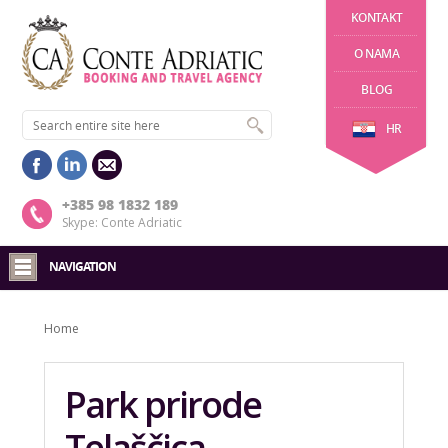
KONTAKT
O NAMA
BLOG
HR
+385 98 1832 189
Skype: Conte Adriatic
NAVIGATION
Home
Park prirode
Telaščica