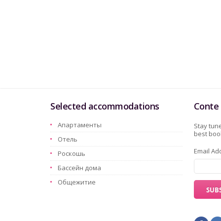
Selected accommodations
Conte 
Aпартаменты
Stay tune
best book
Oтель
Email Ad
Pоскошь
Бассейн дома
Oбщежитие