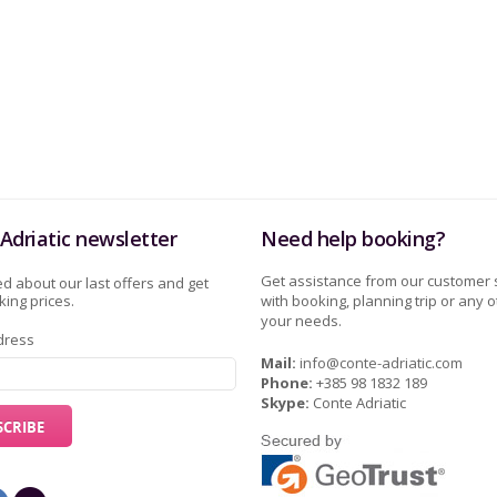
Adriatic newsletter
Need help booking?
Get assistance from our customer 
d about our last offers and get
ing prices.
with booking, planning trip or any o
your needs.
dress
Mail:
info@conte-adriatic.com
Phone:
+385 98 1832 189
Skype:
Conte Adriatic