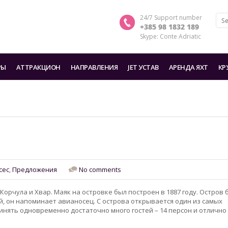
24/7 Support number
+385 98 1832 189
Skype: Conte Adriatic
РЫ
AТТРАКЦИОН
HАПРАВЛЕНИЯ
JET УСТАВ
АРЕНДА ЯХТ
КР
сес
,
Предложения
No comments
рчула и Хвар. Маяк на островке был построен в 1887 году. Остров 
й, он напоминает авианосец. С острова открывается один из самых
нять одновременно достаточно много гостей – 14 персон и отлично