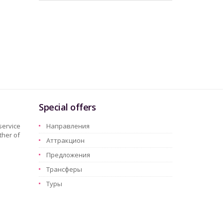
Special offers
service
Hаправления
ther of
Aттракцион
Предложения
Трансферы
Туры