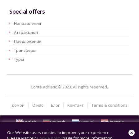
Special offers
Hаправления
Aттракцион
Предложения
Трансферы
Туры
Conte Adriatic © 2023. All rights reserved.
Домой
О нас
Блог
Kонтакт
Terms & conditions
English
Deutsch
Русский
Hrvatski
Our Website uses cookies to improve your experience.
Please visit our
Cookie policy
page for more information