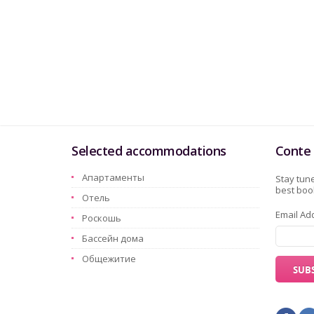
Selected accommodations
Conte 
Aпартаменты
Stay tune
best book
Oтель
Email Ad
Pоскошь
Бассейн дома
Oбщежитие