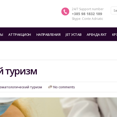
24/7 Support number
+385 98 1832 189
Skype: Conte Adriatic
РЫ
AТТРАКЦИОН
HАПРАВЛЕНИЯ
JET УСТАВ
АРЕНДА ЯХТ
КР
й туризм
оматологический туризм
No comments