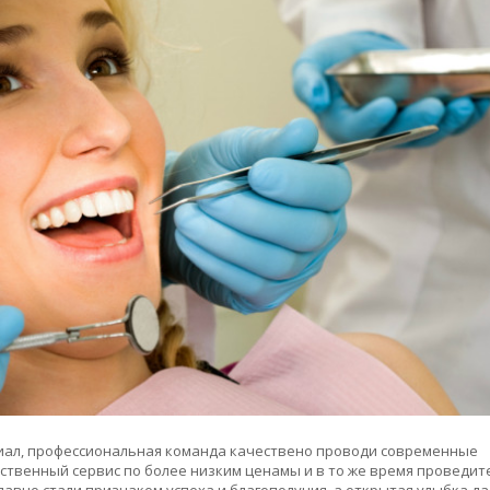
иал, профессиональная команда качествено проводи современные
ственный сервис по более низким ценамы и в то же время проведит
давно стали признаком успеха и благополучия, а открытая улыбка д