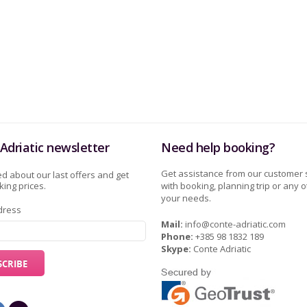
Adriatic newsletter
Need help booking?
Get assistance from our customer 
d about our last offers and get
ing prices.
with booking, planning trip or any o
your needs.
dress
Mail:
info@conte-adriatic.com
Phone:
+385 98 1832 189
Skype:
Conte Adriatic