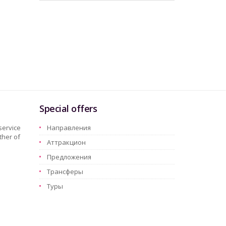
Special offers
service
Hаправления
ther of
Aттракцион
Предложения
Трансферы
Туры